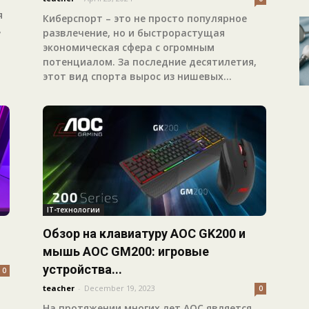
я
Киберспорт – это не просто популярное
,
развлечение, но и быстрорастущая
экономическая сфера с огромным
потенциалом. За последние десятилетия,
этот вид спорта вырос из нишевых...
IT-технологии
Обзор на клавиатуру AOC GK200 и
мышь AOC GM200: игровые
устройства...
0
teacher
-
December 19, 2023
0
На протяжении многих лет AOC является