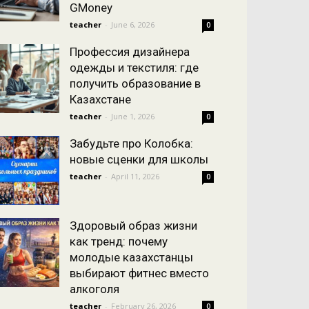
GMoney
teacher
-
June 6, 2026
0
Профессия дизайнера
одежды и текстиля: где
получить образование в
Казахстане
teacher
-
June 1, 2026
0
Забудьте про Колобка:
новые сценки для школы
teacher
-
April 11, 2026
0
Здоровый образ жизни
как тренд: почему
молодые казахстанцы
выбирают фитнес вместо
алкоголя
teacher
-
February 26, 2026
0