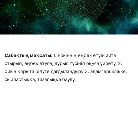
Сабақтың мақсаты:
1. Еркіннің еңбек етуін айта
отырып, еңбек етуге, дұрыс түсініп оқуға үйрету. 2.
ойын қорыта білуге дағдыландыру 3. адамгершілікке,
сыйластыққа, тазалыққа баулу.