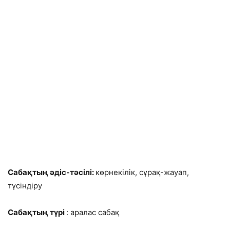
Сабақтың әдіс-тәсілі:
көрнекілік, сұрақ-жауап,
түсіндіру
Сабақтың түрі
: аралас сабақ