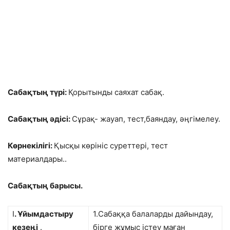
Сабақтың түрі:
Қорытынды саяхат сабақ.
Сабақтың әдісі:
Сұрақ- жауап, тест,баяндау, әңгімелеу.
Көрнекілігі:
Қысқы көрініс суреттері, тест
материалдары..
Сабақтың барысы.
I
. Ұйымдастыру
1.Сабаққа балаларды дайындау,
кезеңі
.
бірге жұмыс істеу маған