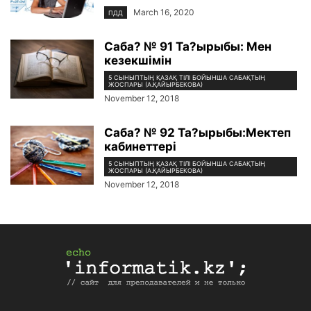
March 16, 2020
ПДД
Саба? № 91 Та?ырыбы: Мен
кезекшімін
5 СЫНЫПТЫҢ ҚАЗАҚ ТІЛІ БОЙЫНША САБАҚТЫҢ
ЖОСПАРЫ (А.ҚАЙЫРБЕКОВА)
November 12, 2018
Саба? № 92 Та?ырыбы:Мектеп
кабинеттері
5 СЫНЫПТЫҢ ҚАЗАҚ ТІЛІ БОЙЫНША САБАҚТЫҢ
ЖОСПАРЫ (А.ҚАЙЫРБЕКОВА)
November 12, 2018