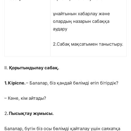
ұнайтынын хабарлау және
олардың назарын сабаққа
аудару
2.Сабақ мақсатымен таныстыру.
ІІ.
Қорытындылау сабақ.
1. Кіріспе.
– Балалар, біз қандай бөлімді өтіп бітірдік?
– Кәне, кім айтады?
2
. Пысықтау жұмысы.
Балалар, бүгін біз осы бөлімді қайталау үшін саяхатқа