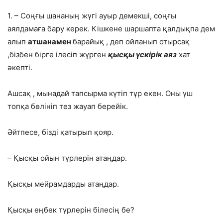
1. – Соңғы шананың жүгі ауыр демекші, соңғы
аялдамаға бару керек. Кішкене шаршапта қалдықпа дем
алып
атшанамен
барайық , деп ойланып отырсақ
,бізбен бірге ілесіп жүрген
қысқы үскірік аяз
хат
әкепті.
Ашсақ , мынадай тапсырма күтіп тұр екен. Оны үш
топқа бөлініп тез жауап берейік.
Әйтпесе, бізді қатырып қояр.
– Қысқы ойын түрлерін атаңдар.
Қысқы мейрамдарды атаңдар.
Қысқы еңбек түрлерін білесің бе?