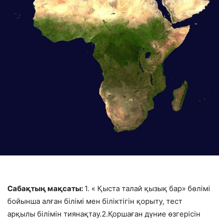
Сабақтың мақсаты:
1. « Қыста талай қызық бар» бөлімі
бойынша алған білімі мен біліктігін қорыту, тест
арқылы білімін тиянақтау.2.Қоршаған дүние өзгерісін