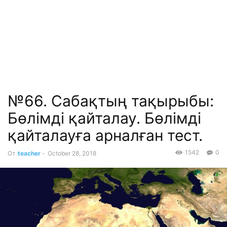
№66. Сабақтың тақырыбы:
Бөлімді қайталау. Бөлімді
қайталауға арналған тест.
1542
0
От
teacher
-
October 28, 2018