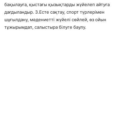
бақылауға, қыстағы қызықтарды жүйелеп айтуға
дағдыландыр. 3.Есте сақтау, спорт түрлерімен
шұғылдану, мәдениетті жүйелі сөйлей, өз ойын
тұжырымдап, салыстыра білуге баулу.