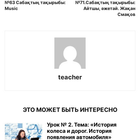
№63 Сабақтың тақырыбы:
№71.Сабақтың тақырыбы:
Music
Айтшы, әжетай. Жақан
Смақов
teacher
ЭТО МОЖЕТ БЫТЬ ИНТЕРЕСНО
Урок № 2. Тема: «История
колеса и дорог. История
появления автомобиля»