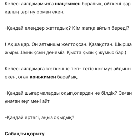
Келесі аялдамамызға
шаңғымен
баралық, өйткені қар
қалың ,әрі ну орман екен.
-Қандай өлеңдер жаттадық? Кім жатқа айтып береді?
( Ақша қар. Он алтыншы желтоқсан. Қазақстан. Шырша
жыры.Шынықсын денеміз. Қыста қызық жұмыс бар.)
Келесі аялдамаға жеткенше теп- тегіс көк мұз айдыны
екен, оған
конькимен
барайық.
-Қандай шығармаларды оқып,олардан не білдік? Саған
ұнаған әңгімені айт.
-Қандай ертегі, аңыз оқыдық?
Сабақты қорыту.