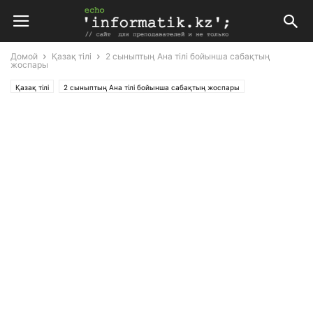
Домой
Қазақ тілі
2 сыныптың Ана тілі бойынша сабақтың
жоспары
Қазақ тілі
2 сыныптың Ана тілі бойынша сабақтың жоспары
Планирование
Поурочные планы