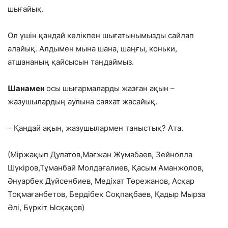
шығайық.
Ол үшін қандай көлікпен шығатынымызды сайлап
алайық. Алдымен мына шана, шаңғы, коньки,
атшананың қайсысын таңдаймыз.
Шанамен
осы шығармаларды жазған ақын –
жазушылардың аулына саяхат жасайық.
– Қандай ақын, жазушылармен таныстық? Ата.
(Міржақып Дулатов,Мағжан Жұмабаев, Зейнолла
Шүкіров,Тұманбай Молдағалиев, Қасым Аманжолов,
Әнуарбек Дүйсенбиев, Медіхат Төрежанов, Асқар
Тоқмағанбетов, Бердібек Соқпақбаев, Қадыр Мырза
Әлі, Бүркіт Ысқақов)