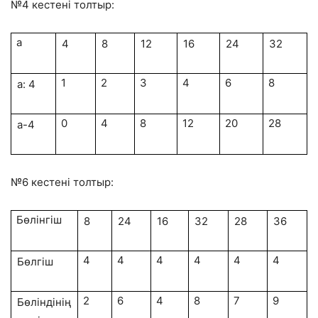
№4 кестені толтыр:
а
4
8
12
16
24
32
1
2
3
4
6
8
а: 4
0
4
8
12
20
28
а-4
№6 кестені толтыр:
Бөлінгіш
8
24
16
32
28
36
4
4
4
4
4
4
Бөлгіш
2
6
4
8
7
9
Бөліндінің