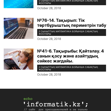
2 СЫНЫПТЫҢ МАТЕМАТИКА БОЙЫНША САБАҚТЫҢ
ЖОСПАРЫ
October 28, 2018
№76-14. Тақырып: Тік
төртбұрыштың периметрін табу
2 СЫНЫПТЫҢ МАТЕМАТИКА БОЙЫНША САБАҚТЫҢ
ЖОСПАРЫ
October 28, 2018
№41-6. Тақырыбы: Қайталау. 4
санын қосу және азайтудың
сәйкес жағдайы.
2 СЫНЫПТЫҢ МАТЕМАТИКА БОЙЫНША САБАҚТЫҢ
ЖОСПАРЫ
October 28, 2018