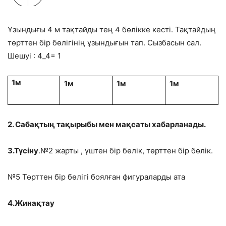
Ұзындығы
4 м
тақтайды тең 4 бөлікке кесті. Тақтайдың
төрттен бір бөлігінің ұзындығын тап. Сызбасын сал.
Шешуі : 4_4= 1
1м
1м
1м
1м
2. Сабақтың тақырыбы мен мақсаты хабарланады.
3.Түсіну
.№2 жарты , үштен бір бөлік, төрттен бір бөлік.
№5 Төрттен бір бөлігі боялған фигураларды ата
4.Жинақтау