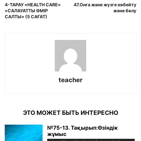
4-ТАРАУ «HEALTH CARE»
47.Онға және жүзге көбейту
«САЛАУАТТЫ ӨМІР
және бөлу
САЛТЫ» (5 САҒАТ)
teacher
ЭТО МОЖЕТ БЫТЬ ИНТЕРЕСНО
№75-13. Тақырып:Өзіндік
жұмыс