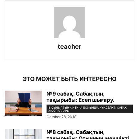
teacher
ЭТО МОЖЕТ БЫТЬ ИНТЕРЕСНО
№9 сабақ. Сабақтың
тақырыбы: Есеп шығару.
8 СЫНЫПТЫҢ ФИЗИКА БОЙЫНША КҮНДЕЛІКТІ САБАҚ
ЖОСПАРЛАРЫ
October 28, 2018
№8 сабақ. Сабақтың
тақырыбы: Отынның меншікті