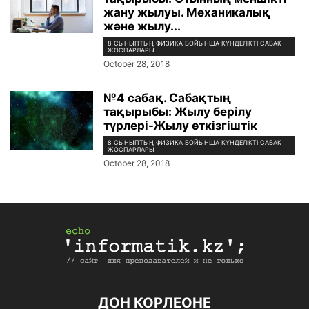
жану жылуы. Механикалық
және жылу...
8 СЫНЫПТЫҢ ФИЗИКА БОЙЫНША КҮНДЕЛІКТІ САБАҚ
ЖОСПАРЛАРЫ
October 28, 2018
№4 сабақ. Сабақтың
тақырыбы: Жылу берілу
түрлері-Жылу өткізгіштік
8 СЫНЫПТЫҢ ФИЗИКА БОЙЫНША КҮНДЕЛІКТІ САБАҚ
ЖОСПАРЛАРЫ
October 28, 2018
ДОН КОРЛЕОНЕ