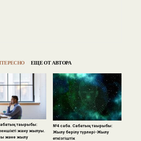
НТЕРЕСНО
ЕЩЕ ОТ АВТОРА
Сабақтың тақырыбы:
№4 сабақ. Сабақтың тақырыбы:
еншікті жану жылуы.
Жылу берілу түрлері-Жылу
ық және жылу
өткізгіштік