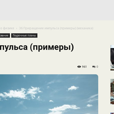
КАЛЕНДАРНОЕ
по физике
36 Приращение импульса (примеры) (механика)
ПЛАНИРОВАНИЕ
ование
Поурочные планы
пульса (примеры)
961
0
УРОКОВ