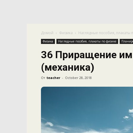
Домой
Физика
Наглядные пособия, плакаты 
Физика
Наглядные пособия, плакаты по физике
Планир
36 Приращение им
(механика)
От
teacher
-
October 28, 2018