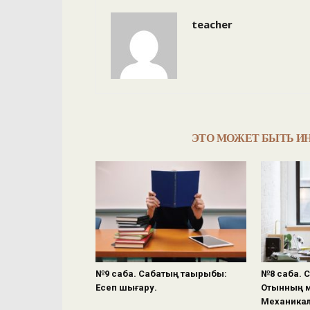
teacher
ЭТО МОЖЕТ БЫТЬ И
№9 сабақ. Сабақтың тақырыбы:
№8 сабақ. 
Есеп шығару.
Отынның м
Механикал