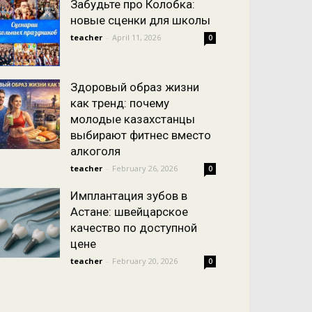
Забудьте про Колобка:
новые сценки для школы
teacher
-
April 11, 2026
0
Здоровый образ жизни
как тренд: почему
молодые казахстанцы
выбирают фитнес вместо
алкоголя
teacher
-
February 26, 2026
0
Имплантация зубов в
Астане: швейцарское
качество по доступной
цене
teacher
-
February 20, 2026
0