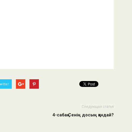
witter
Следующая статья
4-сабақ Сенің досың қандай?