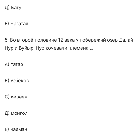
Д) Бату
Е) Чагатай
5. Во второй половине 12 века у побережий озёр Далай-
Нур и Буйыр-Нур кочевали племена….
А) татар
В) узбеков
С) кереев
Д) монгол
Е) найман