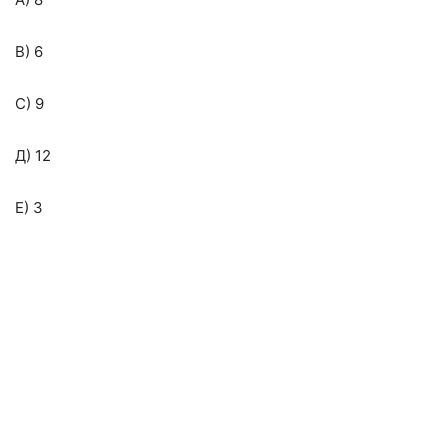
В) 6
С) 9
Д) 12
Е) 3