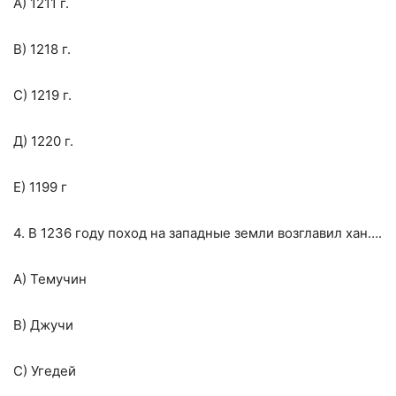
А)
1211 г
.
В)
1218 г
.
С)
1219 г
.
Д)
1220 г
.
Е)
1199 г
4. В 1236 году поход на западные земли возглавил хан….
А) Темучин
В) Джучи
С) Угедей