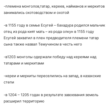
-племена монголов,татар, кереев, найманов и меркитов
занимались скотоводством и охотой
-в 1155 году в семье Есугей – бахадура родился мальчик
отец из рода кият мать – из рода олкун в 1155 году
Есугей захватил в плен предводителя племени татар
сына также назвал Темучином в честь него
-в1203 монголы одержали победу над кереями над
татарами и меркитами
-кереи и меркиты переселились на запад, в казахские
степи
-в 1204 – 1205 годах в результате завоевания земель
расширил территорию