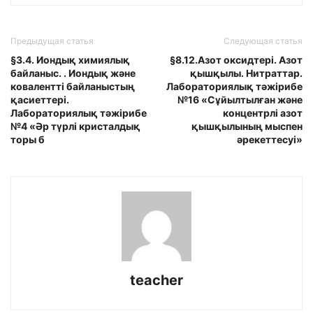
Предыдущая статья
Следующая статья
§3.4. Иондық химиялық
§8.12.Азот оксидтері. Азот
байланыс. . Иондық және
қышқылы. Нитраттар.
ковалентті байланыстың
Лабораториялық тәжірибе
қасиеттері.
№16 «Сұйылтылған және
Лабораториялық тәжірибе
концентрлі азот
№4 «Әр түрлі кристалдық
қышқылының мыспен
торы б
әрекеттесуі»
teacher