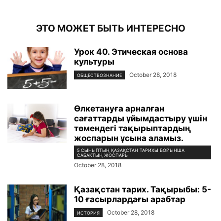
ЭТО МОЖЕТ БЫТЬ ИНТЕРЕСНО
Урок 40. Этическая основа
культуры
October 28, 2018
ОБЩЕСТВОЗНАНИЕ
Өлкетануға арналған
сағаттарды ұйымдастыру үшін
төмендегі тақырыптардың
жоспарын ұсына аламыз.
5 СЫНЫПТЫҢ ҚАЗАҚСТАН ТАРИХЫ БОЙЫНША
САБАҚТЫҢ ЖОСПАРЫ
October 28, 2018
Қазақстан тарих. Тақырыбы: 5-
10 ғасырлардағы арабтар
October 28, 2018
ИСТОРИЯ