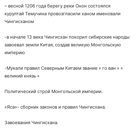
– весной 1206 года берегу реки Онон состоялся
курултай Темучина провозгласили ханом именовали
Чингисханом
-в начале 13 века Чингисхан покорил сибирские народы
завоевал земли Китая, создав великую Монгольскую
империю
-Мукали правил Северным Китаем звание « го ван » «
великий князь »
Политический строй Монгольской империи.
«Яса»- сборник законов и правил Чингисхана.
Завоевания Чингисхана.