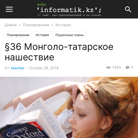
Домой
Планирование
История
Планирование
История
Поурочные планы
§36 Монголо-татарское
Учебно-дидактическое пособие по всемирной истории Раннее средневековье (V – X
нашествие
1445
0
От
teacher
-
October 28, 2018