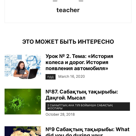
teacher
ЭТО МОЖЕТ БЫТЬ ИНТЕРЕСНО
Урок № 2. Тема: «История
колеса и дорог. История
появления автомобиля»
March 16, 2020
ПДД
№87. Сабақтың тақырыбы:
Даңғой. Мысал
2 СЫНЫПТЫҢ АНА ТІЛІ БОЙЫНША САБАҚТЫҢ
ЖОСПАРЫ
October 28, 2018
№9 Сабақтың тақырыбы: What
did you do during your...