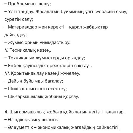
– Проблеманы шешу;
– Үлгі таңдау. Жасалатын бұйымның үлгі сұлбасын сызу,
суретін салу;
– Материалдар мен керекті – құрал жабдықтар
дайындау;
– Жұмыс орнын ұйымдастыру.
//. Техникалық кезең.
– Техникалық жұмыстарды орындау;
– Еңбек қауіпсіздік ережелерін сақтау, .
///. Қорытындылау кезеңі жүйелеу.
– Дайын бұйымды бағалау;
– Шикізат шығынын есептеу;
– Шығармашылық жобаны қорғау.
4. Шығармашылық жобаға қойылатын негізгі талаптар.
– Өзіндік қызығушылығы;
– Әлеуметтік – экономикалық жағдайдың сәйкестігі,