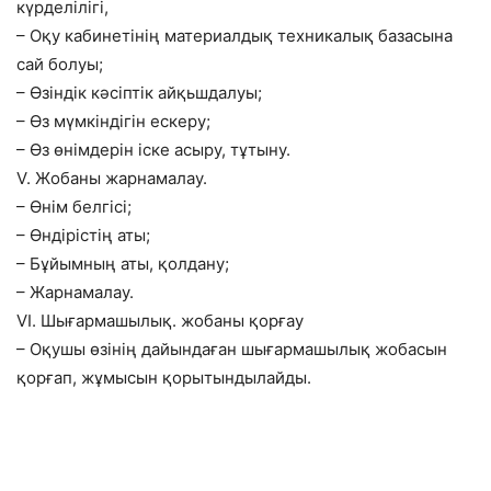
күрделілігі,
– Оқу кабинетінің материалдық техникалық базасына
сай болуы;
– Өзіндік кәсіптік айқьшдалуы;
– Өз мүмкіндігін ескеру;
– Өз өнімдерін іске асыру, тұтыну.
V. Жобаны жарнамалау.
– Өнім белгісі;
– Өндірістің аты;
– Бұйымның аты, қолдану;
– Жарнамалау.
VI. Шығармашылық. жобаны қорғау
– Оқушы өзінің дайындаған шығармашылық жобасын
қорғап, жұмысын қорытындылайды.