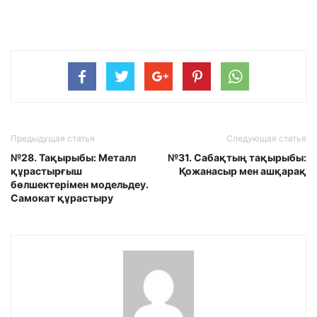
Предыдущая статья
Следующая статья
№28. Тақырыбы: Металл
№31. Сабақтың тақырыбы:
құрастырғыш
Қожанасыр мен ашқарақ
бөлшектерімен модельдеу.
Самокат құрастыру