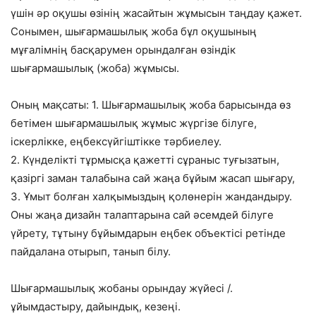
үшін әр оқушы өзінің жасайтын жұмысын таңдау қажет.
Сонымен, шығармашылық жоба бұл оқушының
мұғалімнің басқарумен орындалған өзіндік
шығармашылық (жоба) жұмысы.
Оның мақсаты: 1. Шығармашылық жоба барысында өз
бетімен шығармашылық жұмыс жүргізе білуге,
іскерлікке, еңбексүйгіштікке тәрбиелеу.
2. Күнделікті тұрмысқа қажетті сұраныс туғызатын,
қазіргі заман талабына сай жаңа бұйым жасап шығару,
3. Ұмыт болған халқымыздың қолөнерін жандандыру.
Оны жаңа дизайн талаптарына сай әсемдей білуге
үйрету, тұтыну бұйымдарын еңбек объектісі ретінде
пайдалана отырып, танып білу.
Шығармашылық жобаны орындау жүйесі /.
ұйымдастыру, дайындық, кезеңі.