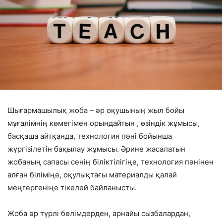
Шығармашылық жоба – әр оқушының жыл бойы
мұғалімнің көмегімен орындайтын , өзіндік жұмысы,
басқаша айтқанда, технология пәні бойынша
жүргізілетін бақылау жұмысы. Әрине жасалатын
жобаның сапасы сенің біліктілігіңе, технология пәнінен
алған біліміңе, оқулықтағы материалды қалай
меңгергеніңе тікелей байланысты.
Жоба әр түрлі бөлімдерден, арнайы сызбалардан,