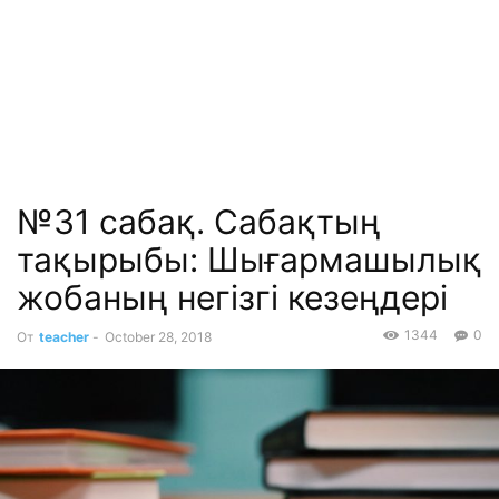
№31 сабақ. Сабақтың
тақырыбы: Шығармашылық
жобаның негізгі кезеңдері
1344
0
От
teacher
-
October 28, 2018