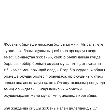
Жобаның бірнеше нұсқасы болуы мүмкін. Мысалы, өте
күрделі жобаны оқушының өзі ғана орындауы шарт
емес. Сондықтан жобаның кейбір бөлігі дайын күйде
берілсе, кейбір бөлімін оқушы мұғалімнің, ата-ананың
т.б. көмегімен орындай алады. Егер бір күрделі жобаны
бірнеше оқушы бірлесіп орындаса, әр оқушының үлесі
алдын ала анықталуы қажет. Ол оқу жылының соңында
өзінің орындаған шығармашылық жобасын
оқушылардың және мұғалімнің алдында қорғайды.
Бұл жағдайда оқушы жобаны қалай дәлелдейді? Ол