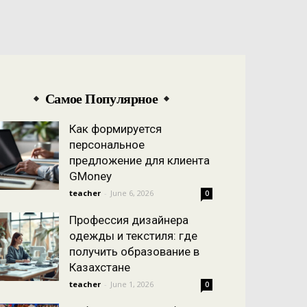
Самое Популярное
Как формируется
персональное
предложение для клиента
GMoney
teacher
-
June 6, 2026
0
Профессия дизайнера
одежды и текстиля: где
получить образование в
Казахстане
teacher
-
June 1, 2026
0