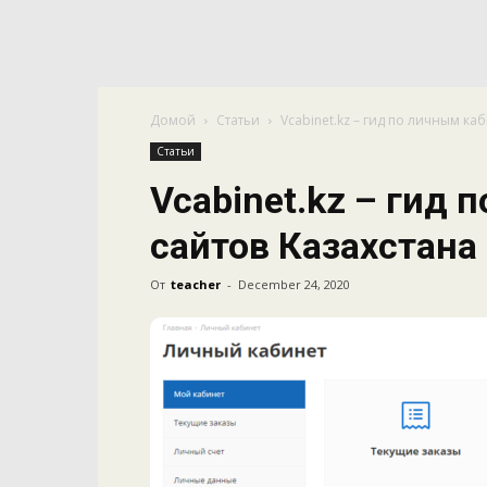
Домой
Статьи
Vcabinet.kz – гид по личным ка
Статьи
Vcabinet.kz – гид
сайтов Казахстана
От
teacher
-
December 24, 2020