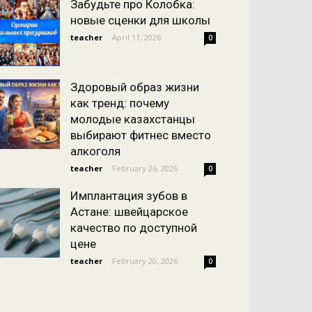
Забудьте про Колобка:
новые сценки для школы
teacher
-
April 11, 2026
0
Здоровый образ жизни
как тренд: почему
молодые казахстанцы
выбирают фитнес вместо
алкоголя
teacher
-
February 26, 2026
0
Имплантация зубов в
Астане: швейцарское
качество по доступной
цене
teacher
-
February 20, 2026
0