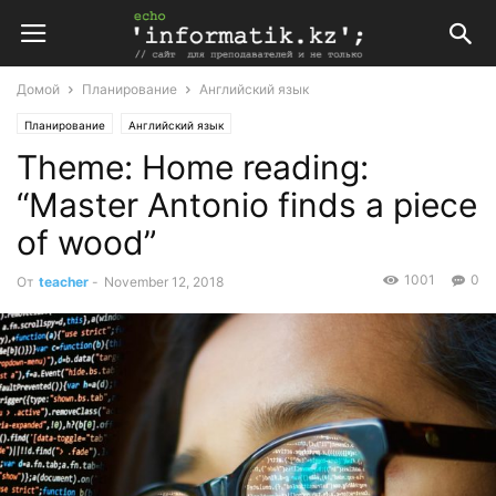
Домой
Планирование
Английский язык
Планирование
Английский язык
Theme: Home reading:
Поурочные планы по английскому языку 7 класс (Т.Аяпова.)
“Master Antonio finds a piece
of wood”
1001
0
От
teacher
-
November 12, 2018