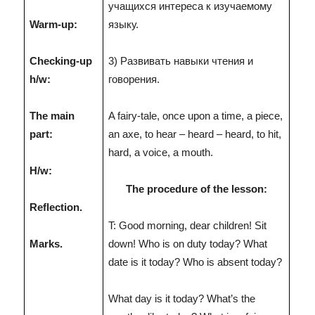
учащихся интереса к изучаемому
Warm-up:
языку.
Checking-up
3) Развивать навыки чтения и
h/w:
говорения.
The main
A fairy-tale, once upon a time, a piece,
part:
an axe, to hear – heard – heard, to hit,
hard, a voice, a mouth.
H/w:
The procedure of the lesson:
Reflection.
T: Good morning, dear children! Sit
Marks.
down! Who is on duty today? What
date is it today? Who is absent today?
What day is it today? What’s the