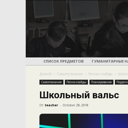
СПИСОК ПРЕДМЕТОВ
ГУМАНИТАРНЫЕ Н
Домой
Самопознание
Песни-слайды
Школ
Самопознание
Песни-слайды
Планирование
Поуроч
Школьный вальс
От
teacher
-
October 28, 2018