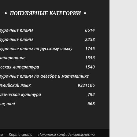
ПОПУЛЯРНЫЕ КАТЕГОРИИ
оурочные планы
6614
оурочные планы
2258
оурочные планы по русскому языку
1746
ланирование
1556
усская литература
1540
оурочные планы по алгебре и математике
нглийский язык
932
1106
изическая культура
792
зақ тілі
668
ты
Карта сайта
Политика конфиденциальности