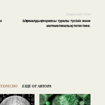
Следующая статья
го
Ықтималдық теориясы туралы түсінік және
математикалық статистика.
НТЕРЕСНО
ЕЩЕ ОТ АВТОРА