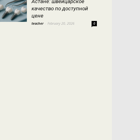
Астане: швейцарское
качество по доступной
цене
teacher
-
February 20, 2026
0