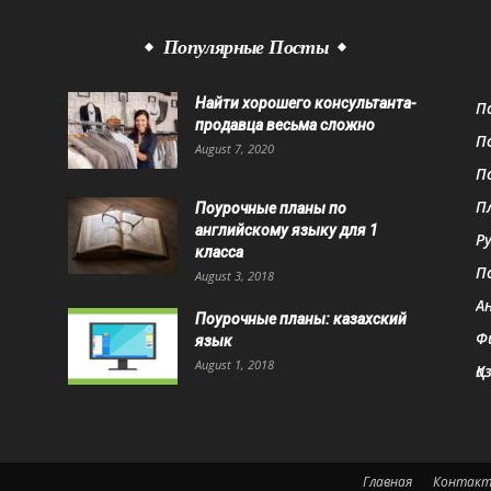
Популярные Посты
Найти хорошего консультанта-
П
продавца весьма сложно
П
August 7, 2020
П
П
Поурочные планы по
английскому языку для 1
Р
класса
П
August 3, 2018
А
Поурочные планы: казахский
Ф
язык
August 1, 2018
Қа
Главная
Контак