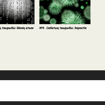
ң тақырыбы: Менің атым
№9 . Сабақтың тақырыбы: Зеректік