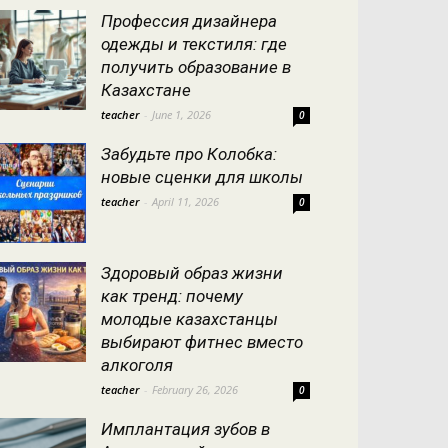
Профессия дизайнера
одежды и текстиля: где
получить образование в
Казахстане
teacher
-
June 1, 2026
0
Забудьте про Колобка:
новые сценки для школы
teacher
-
April 11, 2026
0
Здоровый образ жизни
как тренд: почему
молодые казахстанцы
выбирают фитнес вместо
алкоголя
teacher
-
February 26, 2026
0
Имплантация зубов в