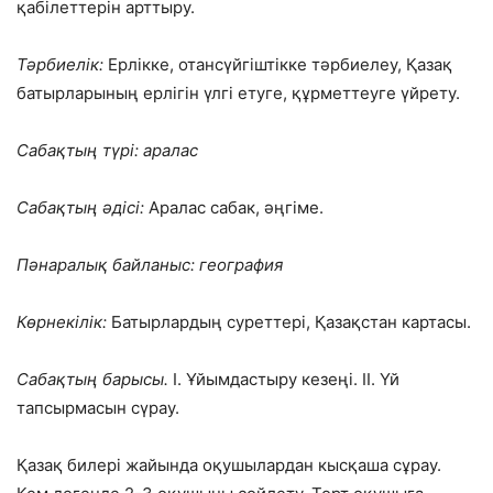
қабілеттерін арттыру.
Тәрбиелік:
Ерлікке, отансүйгіштікке тәрбиелеу, Қазақ
батырларының ерлігін үлгі етуге, құрметтеуге үйрету.
Сабақтың түрі: аралас
Сабақтың әдісі:
Аралас сабак, әңгіме.
Пәнаралық байланыс: география
Көрнекілік:
Батырлардың суреттері, Қазақстан картасы.
Сабақтың барысы.
I. Ұйымдастыру кезеңі. II. Үй
тапсырмасын сүрау.
Қазақ билері жайында оқушылардан кысқаша сұрау.