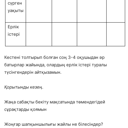
сүрген
уақыты
Ерлік
істері
Кестені толтырып болған соң 3-4 оқушыдан әр
батырлар жайында, олардың ерлік істері туралы
түсінгендерін айтқызамын.
Қорытынды кезең.
Жаңа сабақты бекіту мақсатында төмендегідей
сұрақтарды қоямын
Жоңғар шапқыншылығы жайлы не білесіндер?