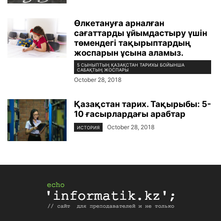
Өлкетануға арналған
сағаттарды ұйымдастыру үшін
төмендегі тақырыптардың
жоспарын ұсына аламыз.
5 СЫНЫПТЫҢ ҚАЗАҚСТАН ТАРИХЫ БОЙЫНША
САБАҚТЫҢ ЖОСПАРЫ
October 28, 2018
Қазақстан тарих. Тақырыбы: 5-
10 ғасырлардағы арабтар
October 28, 2018
ИСТОРИЯ