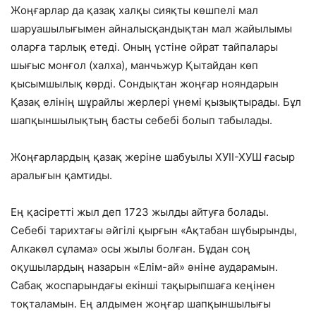
Жоңғарлар да қазақ халқы сияқты көшпелі мал
шаруашылығымен айналысқандықтан мал жайылымы
оларға тарлық етеді. Оның үстіне ойрат тайпалары
шығыс монғол (халха), манчьжур Қытайдан көп
қысымшылық көрді. Сондықтан жоңғар нояндарын
Қазақ елінің шұрайлы жерлері үнемі қызықтырады. Бұл
шапқыншылықтың басты себебі болып табылады.
Жоңғарлардың қазақ жеріне шабуылы ХУІІ-ХУШ ғасыр
аралығын қамтиды.
Ең қасіретті жыл деп 1723 жылды айтуға болады.
Себебі тарихтағы әйгілі қырғын «Ақтабан шүбырынды,
Алкакөл сұлама» осы жылы болған. Бұдан соң
оқушылардың назарын «Елім-ай» әніне аударамын.
Сабақ жоспарындағы екінші тақырыпшаға кеңінен
тоқталамын. Ең алдымен жоңғар шапқыншылығы