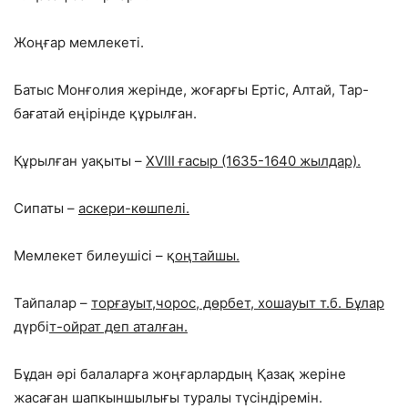
Жоңғар мемлекеті.
Батыс Монғолия жерінде, жоғарғы Ертіс, Алтай, Тар-
бағатай еңірінде құрылған.
Құрылған уақыты –
XVIII ғасыр (1635-1640 жылдар).
Сипаты –
аскери-көшпелі.
Мемлекет билеушісі – қ
оңтайшы.
Тайпалар –
торғауыт,чорос, дөрбет, хошауыт т.б. Бұлар
дүрбі
т-ойрат деп аталған.
Бұдан әрі балаларға жоңғарлардың Қазақ жеріне
жасаған шапкыншылығы туралы түсіндіремін.