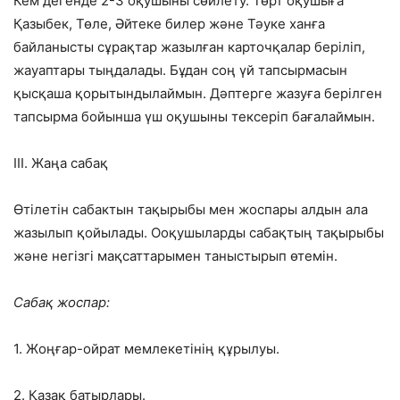
Кем дегенде 2-3 оқушыны сөйлету. Төрт оқушыға
Қазыбек, Төле, Әйтеке билер және Тәуке ханға
байланысты сұрақтар жазылған карточқалар беріліп,
жауаптары тыңдалады. Бұдан соң үй тапсырмасын
қысқаша қорытындылаймын. Дәптерге жазуға берілген
тапсырма бойынша үш оқушыны тексеріп бағалаймын.
ІІІ. Жаңа сабақ
Өтілетін сабактын тақырыбы мен жоспары алдын ала
жазылып қойылады. Ооқушыларды сабақтың тақырыбы
және негізгі мақсаттарымен таныстырып өтемін.
Сабақ жоспар:
1. Жоңғар-ойрат мемлекетінің құрылуы.
2. Қазақ батырлары.