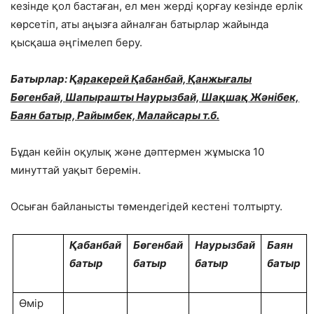
кезінде қол бастаған, ел мен жерді қорғау кезінде ерлік
көрсетіп, аты аңызға айналған батырлар жайында
қысқаша әңгімелеп беру.
Батырлар: Қ
аракерей Қабанбай, Қанжығалы
Бөгенбай, Шапырашты Наурызбай, Шақшақ Жәнібек,
Баян батыр, Райымбек, Малайсары т.б.
Бұдан кейін оқулық және дәптермен жұмыска 10
минуттай уақыт беремін.
Осыған байланысты төмендегідей кестені толтырту.
Қ
абанбай
Бөгенбай
Наурызбай
Баян
батыр
батыр
батыр
батыр
Өмір