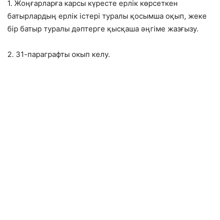
1. Жоңғарларға карсы күресте ерлік көрсеткен
батырлардың ерлік істері туралы қосымша оқып, жеке
бір батыр туралы дәптерге қысқаша әңгіме жазғызу.
2. 31-параграфты окып келу.