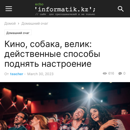
Домой
Домашний очаг
Домашний очаг
Кино, собака, велик:
действенные способы
поднять настроение
616
0
От
teacher
-
March 30, 2023