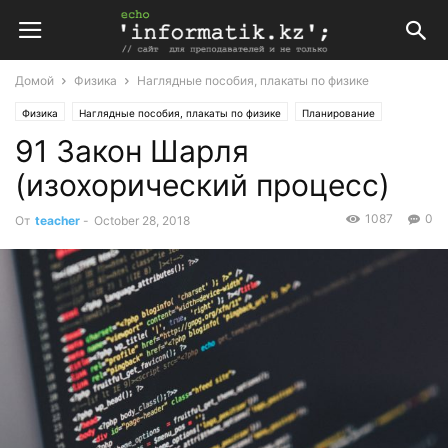
Домой
Физика
Наглядные пособия, плакаты по физике
Физика
Наглядные пособия, плакаты по физике
Планирование
91 Закон Шарля
Поурочные планы
(изохорический процесс)
1087
0
От
teacher
-
October 28, 2018