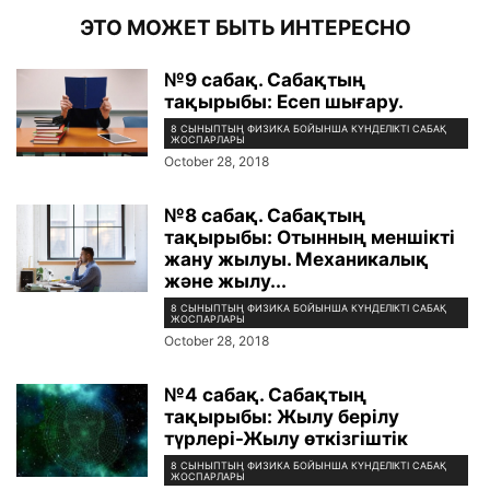
ЭТО МОЖЕТ БЫТЬ ИНТЕРЕСНО
№9 сабақ. Сабақтың
тақырыбы: Есеп шығару.
8 СЫНЫПТЫҢ ФИЗИКА БОЙЫНША КҮНДЕЛІКТІ САБАҚ
ЖОСПАРЛАРЫ
October 28, 2018
№8 сабақ. Сабақтың
тақырыбы: Отынның меншікті
жану жылуы. Механикалық
және жылу...
8 СЫНЫПТЫҢ ФИЗИКА БОЙЫНША КҮНДЕЛІКТІ САБАҚ
ЖОСПАРЛАРЫ
October 28, 2018
№4 сабақ. Сабақтың
тақырыбы: Жылу берілу
түрлері-Жылу өткізгіштік
8 СЫНЫПТЫҢ ФИЗИКА БОЙЫНША КҮНДЕЛІКТІ САБАҚ
ЖОСПАРЛАРЫ