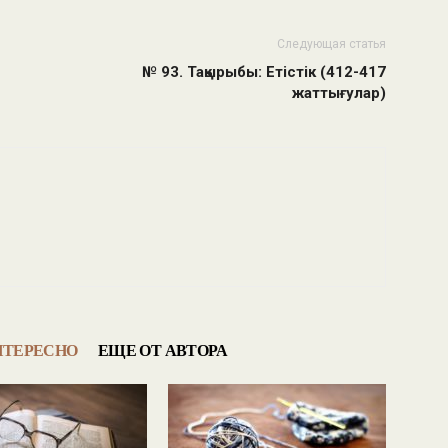
Следующая статья
№ 93. Тақырыбы: Етістік (412-417
жаттығулар)
НТЕРЕСНО
ЕЩЕ ОТ АВТОРА