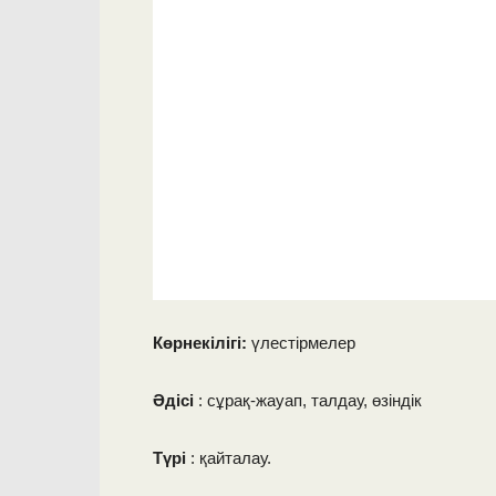
Көрнекілігі:
үлестірмелер
Әдісі
: сұрақ-жауап, талдау, өзіндік
Түрі
: қайталау.