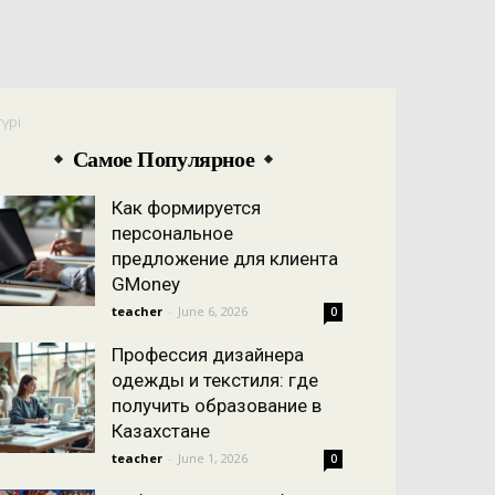
үрі
Самое Популярное
Как формируется
персональное
предложение для клиента
GMoney
teacher
-
June 6, 2026
0
Профессия дизайнера
одежды и текстиля: где
получить образование в
Казахстане
teacher
-
June 1, 2026
0