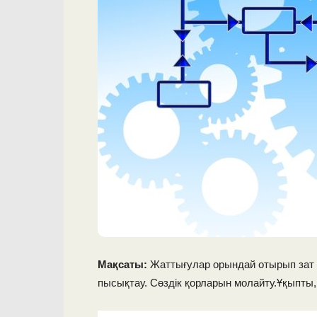
Мақсаты:
Жаттығулар орындай отырып зат е
пысықтау. Сөздік қорларын молайту.Ұқыпты,