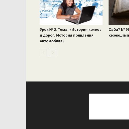
Урок № 2. Тема: «История колеса
Саба? № 9
и дорог. История появления
кезекшімі
автомобиля»