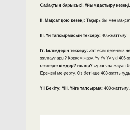
Сабақтың барысы:І. Ұйымдастыру кезеңі
ІІ. Мақсат қою кезеңі:
Тақырыбы мен мақсат
ІІІ. Үй тапсырмасын тексеру:
405-жаттығу
ІҮ. Білімдерін тексеру:
Зат есім дегеніміз 
жалғаулары? Көркем жазу. Үү Үү Үү үкі 406-ж
сөздерге
кімдер? нелер?
сұрағына жауап б
Ережені меңгерту. Өз бетінше 408-жаттығуд
ҮІІ Бекіту: ҮІІІ. Үйге тапсырма:
408-жаттығу
.