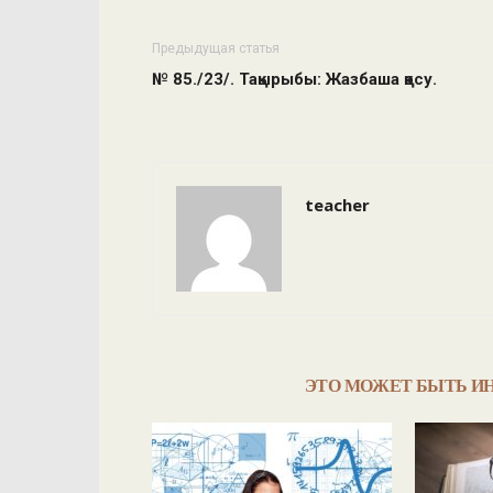
Предыдущая статья
№ 85./23/. Тақырыбы: Жазбаша қосу.
teacher
ЭТО МОЖЕТ БЫТЬ И