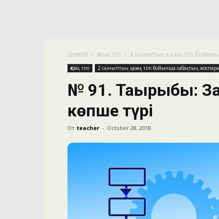
Домой
Қазақ тілі
2 сыныптың қазақ тілі бойын
Қазақ тілі
2 сыныптың қазақ тілі бойынша сабақтың жоспар
№ 91. Тақырыбы: З
көпше түрі
От
teacher
-
October 28, 2018