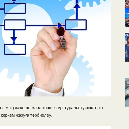
сімнің жекеше және көпше түрі туралы түсініктерін
 көркем жазуға тәрбиелеу.