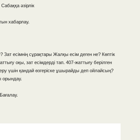
.
Сабаққа әзірлік
ын хабарлау.
не? Зат есімнің сұрақтары Жалқы есім деген не?
Көптік
аттығу оқы, зат есімдерді тап. 407-жаттығу берілген
еру үшін қандай өзгеріске ұшырайды деп ойлайсың?
ы орындау.
Бағалау.