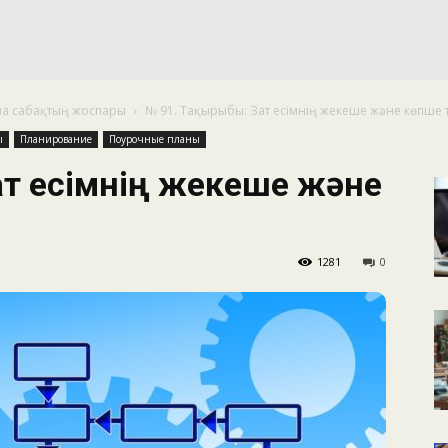
КАЛЕНДАРНОЕ
ша сабақтың жоспары
№ 91. Тақырыбы: Зат есімнің жекеше және көпше т
ПЛАНИРОВАНИЕ
ы
Планирование
Поурочные планы
ат есімнің жекеше және
1281
0
УРОКОВ