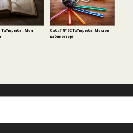
1 Та?ырыбы: Мен
Саба? № 92 Та?ырыбы:Мектеп
н
кабинеттері