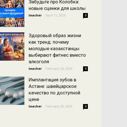
Забудьте про Колобка:
новые сценки для школы
teacher
-
April 11, 2026
0
Здоровый образ жизни
как тренд: почему
молодые казахстанцы
выбирают фитнес вместо
алкоголя
teacher
-
February 26, 2026
0
Имплантация зубов в
Астане: швейцарское
качество по доступной
цене
teacher
-
February 20, 2026
0