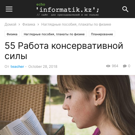
Домой
Физика
Наглядные пособия, плакаты по физике
Физика
Наглядные пособия, плакаты по физике
Планирование
55 Работа консервативной
Поурочные планы
силы
964
0
От
teacher
-
October 28, 2018