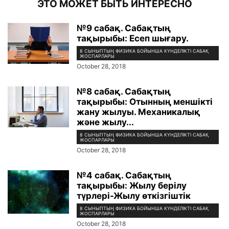
ЭТО МОЖЕТ БЫТЬ ИНТЕРЕСНО
№9 сабақ. Сабақтың
тақырыбы: Есеп шығару.
8 СЫНЫПТЫҢ ФИЗИКА БОЙЫНША КҮНДЕЛІКТІ САБАҚ
ЖОСПАРЛАРЫ
October 28, 2018
№8 сабақ. Сабақтың
тақырыбы: Отынның меншікті
жану жылуы. Механикалық
және жылу...
8 СЫНЫПТЫҢ ФИЗИКА БОЙЫНША КҮНДЕЛІКТІ САБАҚ
ЖОСПАРЛАРЫ
October 28, 2018
№4 сабақ. Сабақтың
тақырыбы: Жылу берілу
түрлері-Жылу өткізгіштік
8 СЫНЫПТЫҢ ФИЗИКА БОЙЫНША КҮНДЕЛІКТІ САБАҚ
ЖОСПАРЛАРЫ
October 28, 2018