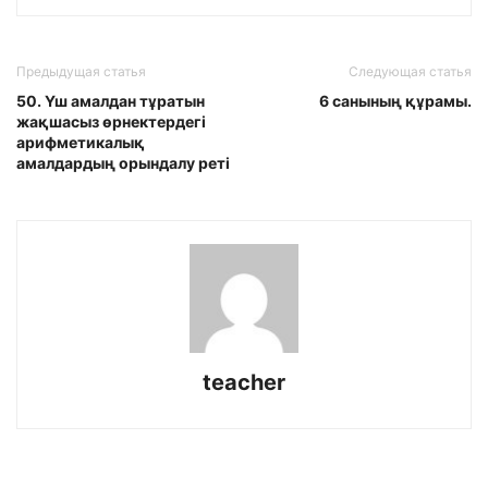
Предыдущая статья
Следующая статья
50. Үш амалдан тұратын
6 санының құрамы.
жақшасыз өрнектердегі
арифметикалық
амалдардың орындалу реті
teacher