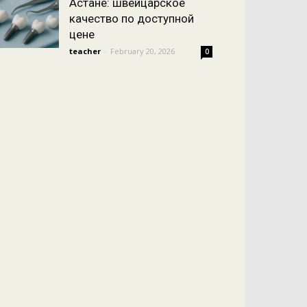
Астане: швейцарское
качество по доступной
цене
teacher
-
February 20, 2026
0