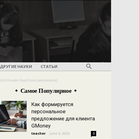
ДРУГИЕ НАУКИ
СТАТЬИ
 тяготения Ньютона (механика)
Самое Популярное
Как формируется
персональное
предложение для клиента
GMoney
teacher
-
June 6, 2026
0