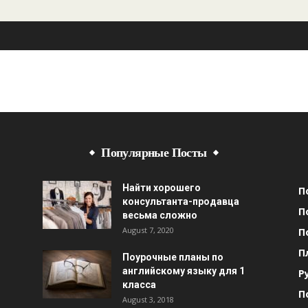
Популярные Посты
Найти хорошего
П
консультанта-продавца
П
весьма сложно
August 7, 2020
П
П
Поурочные планы по
английскому языку для 1
Р
класса
П
August 3, 2018