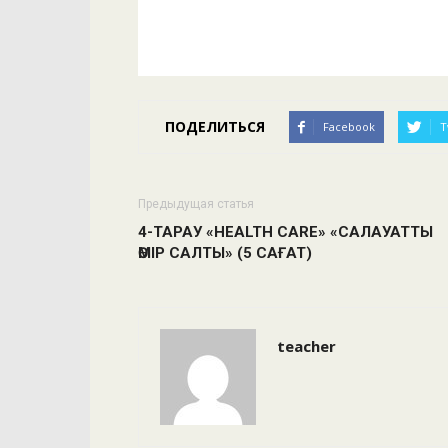
ПОДЕЛИТЬСЯ
Facebook
T
Предыдущая статья
4-ТАРАУ «HEALTH CARE» «САЛАУАТТЫ
ӨМІР САЛТЫ» (5 САҒАТ)
teacher