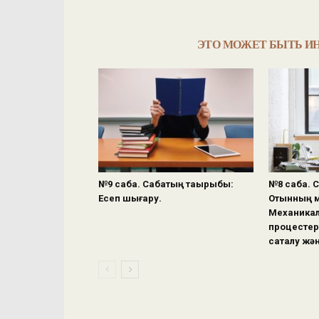
ЭТО МОЖЕТ БЫТЬ И
№9 сабақ. Сабақтың тақырыбы:
№8 сабақ. 
Есеп шығару.
Отынның м
Механикал
процестер
сақталу жә