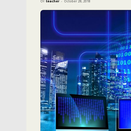
От
teacher
-
October 28, 2018