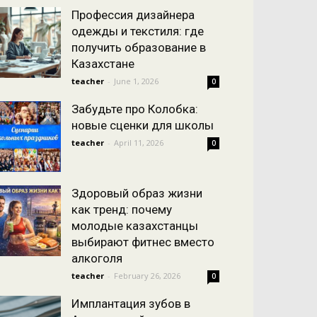
Профессия дизайнера
одежды и текстиля: где
получить образование в
Казахстане
teacher
-
June 1, 2026
0
Забудьте про Колобка:
новые сценки для школы
teacher
-
April 11, 2026
0
Здоровый образ жизни
как тренд: почему
молодые казахстанцы
выбирают фитнес вместо
алкоголя
teacher
-
February 26, 2026
0
Имплантация зубов в