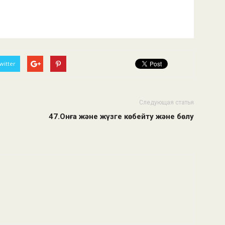
witter
Следующая статья
47.Онға және жүзге көбейту және бөлу