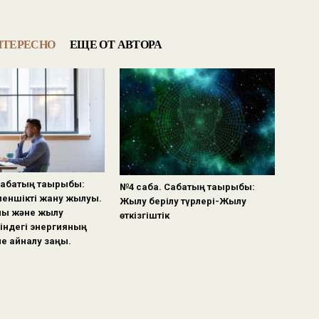
НТЕРЕСНО
ЕЩЕ ОТ АВТОРА
Сабақтың тақырыбы:
№4 сабақ. Сабақтың тақырыбы:
еншікті жану жылуы.
Жылу берілу түрлері-Жылу
ық және жылу
өткізгіштік
індегі энергияның
не айналу заңы.