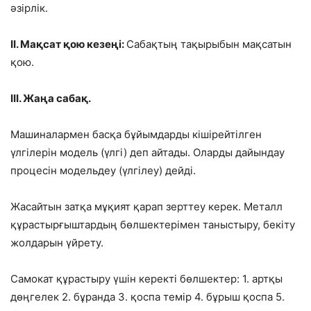
әзірлік.
ІІ. Мақсат қою кезеңі:
Сабақтың тақырыбын мақсатын
қою.
ІІІ. Жаңа сабақ.
Машиналармен басқа бұйымдарды кішірейтілген
үлгілерін модель (үлгі) деп айтады. Оларды дайындау
процесін модельдеу (үлгілеу) дейді.
Жасайтын затқа мұқият қарап зерттеу керек. Металл
құрастырғыштардың бөлшектерімен таныстыру, бекіту
жолдарын үйрету.
Самокат құрастыру үшін керекті бөлшектер: 1. артқы
дөңгелек 2. бұранда 3. қоспа темір 4. бұрыш қоспа 5.