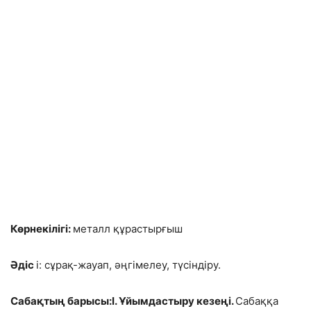
Көрнекілігі:
металл құрастырғыш
Әдіс
і: сұрақ-жауап, әңгімелеу, түсіндіру.
Сабақтың барысы:І. Ұйымдастыру кезеңі.
Сабаққа