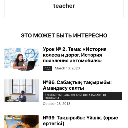
teacher
ЭТО МОЖЕТ БЫТЬ ИНТЕРЕСНО
Урок № 2. Тема: «История
колеса и дорог. История
появления автомобиля»
March 16, 2020
ПДД
№86. Сабақтың тақырыбы:
Амандасу салты
2 СЫНЫПТЫҢ АНА ТІЛІ БОЙЫНША САБАҚТЫҢ
ЖОСПАРЫ
October 28, 2018
№99. Тақырыбы: Үйшік. (орыс
ертегісі)