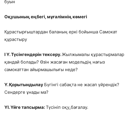
буын
Оқушының еңбегі, мұғалімнің көмегі
Құрастырғыштардан баланың еркі бойынша Самокат
құрастыру
І Ү. Түсінгендерін тексеру.
Жылжымалы құрастырмалар
қандай болады? Өзін жасаған модельдің нағыз
самокаттан айырмашылығы неде?
Ү. Қорытындылау
Бүгінгі сабақта не жасап үйрендік?
Сендерге ұнады ма?
ҮІ. Үйге тапсырма:
Түсініп оқу
,
бағалау.