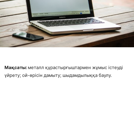
Мақсаты:
металл құрастырғыштармен жұмыс істеуді
үйрету; ой-өрісін дамыту; шыдамдылыққа баулу.