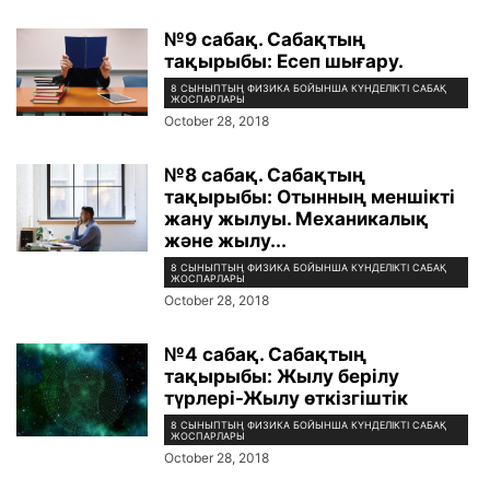
№9 сабақ. Сабақтың
тақырыбы: Есеп шығару.
8 СЫНЫПТЫҢ ФИЗИКА БОЙЫНША КҮНДЕЛІКТІ САБАҚ
ЖОСПАРЛАРЫ
October 28, 2018
№8 сабақ. Сабақтың
тақырыбы: Отынның меншікті
жану жылуы. Механикалық
және жылу...
8 СЫНЫПТЫҢ ФИЗИКА БОЙЫНША КҮНДЕЛІКТІ САБАҚ
ЖОСПАРЛАРЫ
October 28, 2018
№4 сабақ. Сабақтың
тақырыбы: Жылу берілу
түрлері-Жылу өткізгіштік
8 СЫНЫПТЫҢ ФИЗИКА БОЙЫНША КҮНДЕЛІКТІ САБАҚ
ЖОСПАРЛАРЫ
October 28, 2018