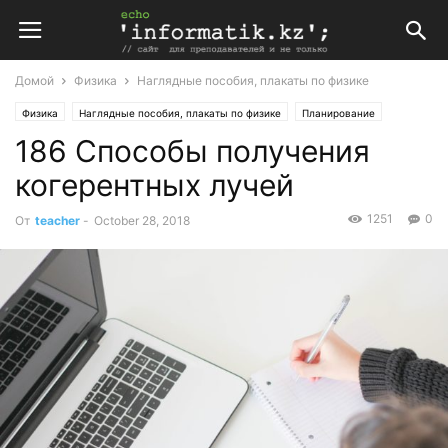
Домой
Физика
Наглядные пособия, плакаты по физике
Физика
Наглядные пособия, плакаты по физике
Планирование
186 Способы получения
Поурочные планы
когерентных лучей
1251
0
От
teacher
-
October 28, 2018