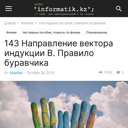
Домой
Физика
Наглядные пособия, плакаты по физике
Физика
Наглядные пособия, плакаты по физике
Планирование
143 Направление вектора
Поурочные планы
индукции В. Правило
буравчика
1042
0
От
teacher
-
October 28, 2018