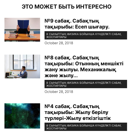
ЭТО МОЖЕТ БЫТЬ ИНТЕРЕСНО
№9 сабақ. Сабақтың
тақырыбы: Есеп шығару.
8 СЫНЫПТЫҢ ФИЗИКА БОЙЫНША КҮНДЕЛІКТІ САБАҚ
ЖОСПАРЛАРЫ
October 28, 2018
№8 сабақ. Сабақтың
тақырыбы: Отынның меншікті
жану жылуы. Механикалық
және жылу...
8 СЫНЫПТЫҢ ФИЗИКА БОЙЫНША КҮНДЕЛІКТІ САБАҚ
ЖОСПАРЛАРЫ
October 28, 2018
№4 сабақ. Сабақтың
тақырыбы: Жылу берілу
түрлері-Жылу өткізгіштік
8 СЫНЫПТЫҢ ФИЗИКА БОЙЫНША КҮНДЕЛІКТІ САБАҚ
ЖОСПАРЛАРЫ