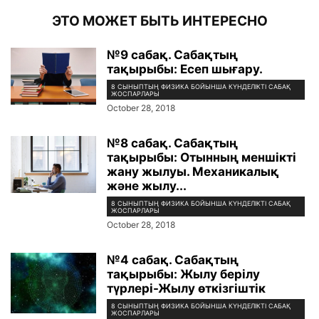
ЭТО МОЖЕТ БЫТЬ ИНТЕРЕСНО
№9 сабақ. Сабақтың
тақырыбы: Есеп шығару.
8 СЫНЫПТЫҢ ФИЗИКА БОЙЫНША КҮНДЕЛІКТІ САБАҚ
ЖОСПАРЛАРЫ
October 28, 2018
№8 сабақ. Сабақтың
тақырыбы: Отынның меншікті
жану жылуы. Механикалық
және жылу...
8 СЫНЫПТЫҢ ФИЗИКА БОЙЫНША КҮНДЕЛІКТІ САБАҚ
ЖОСПАРЛАРЫ
October 28, 2018
№4 сабақ. Сабақтың
тақырыбы: Жылу берілу
түрлері-Жылу өткізгіштік
8 СЫНЫПТЫҢ ФИЗИКА БОЙЫНША КҮНДЕЛІКТІ САБАҚ
ЖОСПАРЛАРЫ