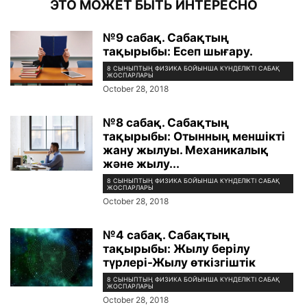
ЭТО МОЖЕТ БЫТЬ ИНТЕРЕСНО
№9 сабақ. Сабақтың
тақырыбы: Есеп шығару.
8 СЫНЫПТЫҢ ФИЗИКА БОЙЫНША КҮНДЕЛІКТІ САБАҚ
ЖОСПАРЛАРЫ
October 28, 2018
№8 сабақ. Сабақтың
тақырыбы: Отынның меншікті
жану жылуы. Механикалық
және жылу...
8 СЫНЫПТЫҢ ФИЗИКА БОЙЫНША КҮНДЕЛІКТІ САБАҚ
ЖОСПАРЛАРЫ
October 28, 2018
№4 сабақ. Сабақтың
тақырыбы: Жылу берілу
түрлері-Жылу өткізгіштік
8 СЫНЫПТЫҢ ФИЗИКА БОЙЫНША КҮНДЕЛІКТІ САБАҚ
ЖОСПАРЛАРЫ
October 28, 2018