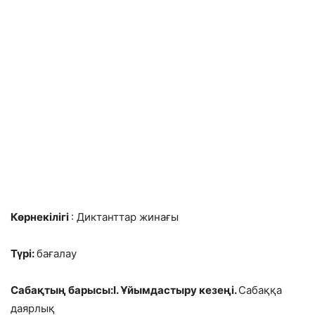
Көрнекілігі
: Диктанттар жинағы
Түрі:
бағалау
Сабақтың барысы:І. Ұйымдастыру кезеңі.
Сабаққа
даярлық