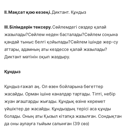
ІІ. Мақсат қою кезеңі.
Диктант. Құндыз
ІІІ. Білімдерін тексеру.
Сөйлемдегі сөздер қалай
жазылады?Сөйлем неден басталады?Сөйлем соңына
қандай тыныс белгі қойылады?Сөйлем ішінде жер-су
аттары, адамның аты кездессе қалай жазылады?
Диктант мәтінін оқып жаздыру.
Құндыз
Құндыз ғажап аң. Ол өзен бойларына бөгеттер
жасайды. Орман ішіне каналдар тартады. Тіпті, небір
жуан ағаштарды жығады. Құндық өзіне керемет
үйшіктер де жасайды. Құндыздың терісі аса құнды
болады. Оның аты Қызыл кітапқа жазылған. Сондықтан
да оны аулауға тыйым салынған (39 сөз)