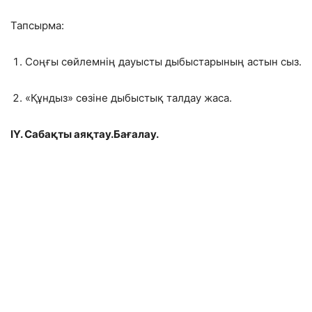
Тапсырма:
Соңғы сөйлемнің дауысты дыбыстарының астын сыз.
«Құндыз» сөзіне дыбыстық талдау жаса.
ІҮ. Сабақты аяқтау.Бағалау.