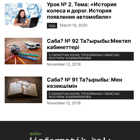
Урок № 2. Тема: «История
колеса и дорог. История
появления автомобиля»
March 16, 2020
ПДД
Саба? № 92 Та?ырыбы:Мектеп
кабинеттері
5 СЫНЫПТЫҢ ҚАЗАҚ ТІЛІ БОЙЫНША САБАҚТЫҢ
ЖОСПАРЫ (А.ҚАЙЫРБЕКОВА)
November 12, 2018
Саба? № 91 Та?ырыбы: Мен
кезекшімін
5 СЫНЫПТЫҢ ҚАЗАҚ ТІЛІ БОЙЫНША САБАҚТЫҢ
ЖОСПАРЫ (А.ҚАЙЫРБЕКОВА)
November 12, 2018