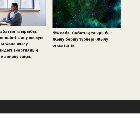
Сабақтың тақырыбы:
№4 сабақ. Сабақтың тақырыбы:
еншікті жану жылуы.
Жылу берілу түрлері-Жылу
ық және жылу
өткізгіштік
індегі энергияның
не айналу заңы.