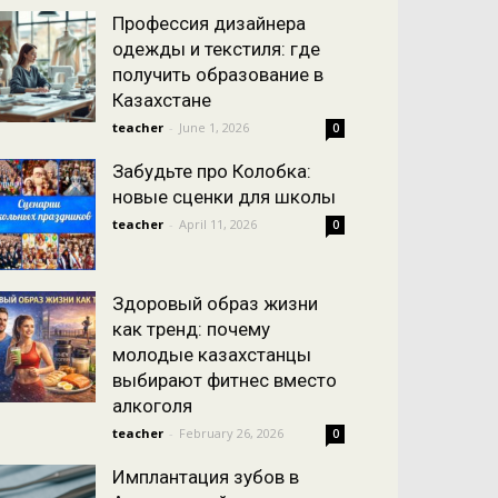
Профессия дизайнера
одежды и текстиля: где
получить образование в
Казахстане
teacher
-
June 1, 2026
0
Забудьте про Колобка:
новые сценки для школы
teacher
-
April 11, 2026
0
Здоровый образ жизни
как тренд: почему
молодые казахстанцы
выбирают фитнес вместо
алкоголя
teacher
-
February 26, 2026
0
Имплантация зубов в