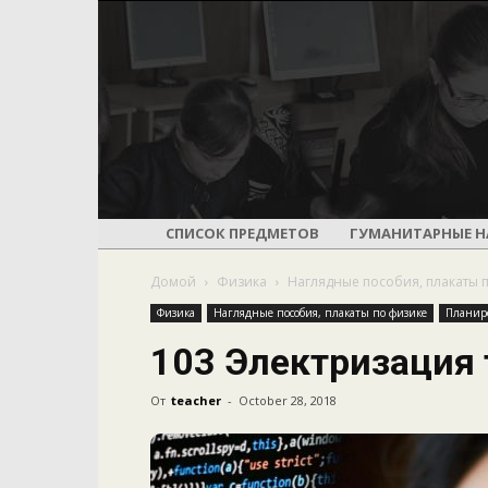
СПИСОК ПРЕДМЕТОВ
ГУМАНИТАРНЫЕ Н
Домой
Физика
Наглядные пособия, плакаты 
Физика
Наглядные пособия, плакаты по физике
Планир
103 Электризация
От
teacher
-
October 28, 2018