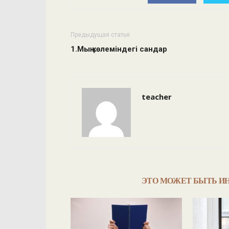
Предыдущая статья
1.Мың көлеміндегі сандар
teacher
ЭТО МОЖЕТ БЫТЬ И