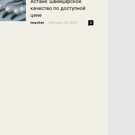
Астане: швейцарское
качество по доступной
цене
teacher
-
February 20, 2026
0