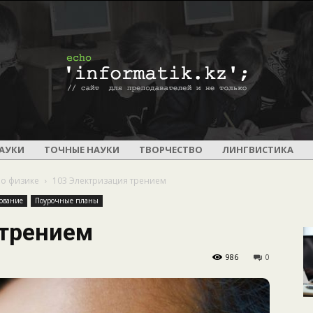
ПОУРОЧНОЕ
АУКИ
ТОЧНЫЕ НАУКИ
ТВОРЧЕСТВО
ЛИНГВИСТИКА
по физике
103 Электризация трением
ование
Поурочные планы
 трением
И
986
0