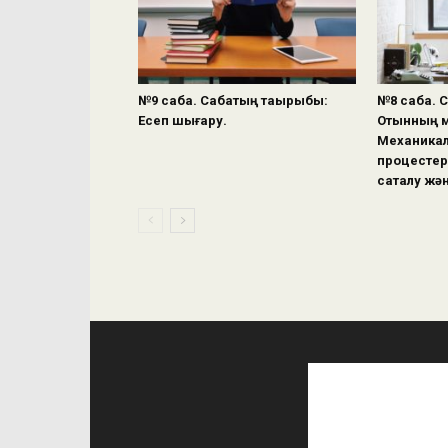
№9 сабақ. Сабақтың тақырыбы:
№8 сабақ. 
Есеп шығару.
Отынның м
Механикал
процестер
сақталу жә