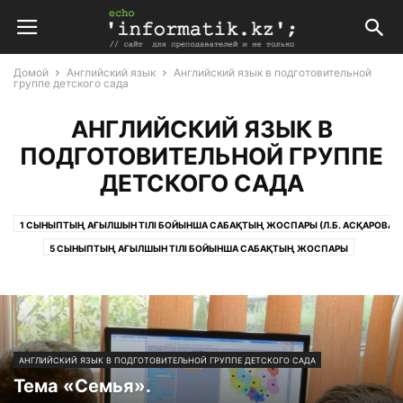
Домой
Английский язык
Английский язык в подготовительной
группе детского сада
АНГЛИЙСКИЙ ЯЗЫК В
ПОДГОТОВИТЕЛЬНОЙ ГРУППЕ
ДЕТСКОГО САДА
1 СЫНЫПТЫҢ АҒЫЛШЫН ТІЛІ БОЙЫНША САБАҚТЫҢ ЖОСПАРЫ (Л.Б. АСҚАРОВА)
5 СЫНЫПТЫҢ АҒЫЛШЫН ТІЛІ БОЙЫНША САБАҚТЫҢ ЖОСПАРЫ
6 СЫНЫПТЫҢ АҒЫЛШЫН ТІЛІ БОЙЫНША САБАҚТЫҢ ЖОСПАРЫ
7 СЫНЫПТЫҢ АҒЫЛШЫН ТІЛІ БОЙЫНША САБАҚТЫҢ ЖОСПАРЫ
8 СЫНЫПТЫҢ АҒЫЛШЫН ТІЛІ БОЙЫНША САБАҚТЫҢ ЖОСПАРЫ
АНГЛИЙСКИЙ ЯЗЫК В ПОДГОТОВИТЕЛЬНОЙ ГРУППЕ ДЕТСКОГО САДА
АНГЛИЙСКИЙ ЯЗЫК В ПОДГОТОВИТЕЛЬНОЙ ГРУППЕ ДЕТСКОГО САДА
ГРАММАТИКА В ТАБЛИЦАХ
Тема «Семья».
ПОУРОЧНЫЕ ПЛАНЫ ПО АНГЛИЙСКОМУ ЯЗЫКУ